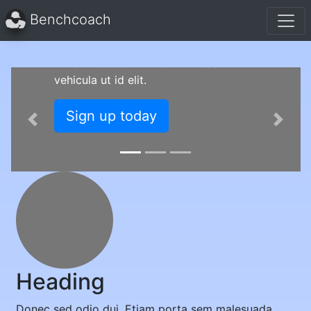
Cras justo odio, dapibus ac facilisis in,
Benchcoach
egestas eget quam. Donec id elit non
mi porta gravida at eget metus.
Nullam id dolor id nibh ultricies
vehicula ut id elit.
Sign up today
Previous
Next
140x140
Heading
Donec sed odio dui. Etiam porta sem malesuada